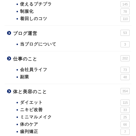
使えるプチプラ
145
制服化
78
着回しのコツ
110
ブログ運営
53
当ブログについて
3
仕事のこと
202
会社員ライフ
73
副業
48
体と美容のこと
354
ダイエット
115
ニキビ改善
33
ミニマルメイク
25
体のケア
66
歯列矯正
7