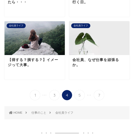
たら・・・
行く日。
会社員ライフ
会社員ライフ
【得する？損する？】イメー
会社員、なぜ仕事を頑張る
ジって大事。
か。
...
...
1
3
4
5
7
HOME
仕事のこと
会社員ライフ