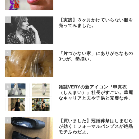
4
【実践】３ヶ月かけていらない服を
売ってみました。
5
「片づかない家」にありがちなもの
3つが、勢揃い。
6
雑誌VERYの新アイコン『申真衣
（しんまい）』社長がすごい。華麗
なキャリアと夫や子供と完璧な件。
7
【買いました】冠婚葬祭はしまむら
が効く！フォーマルパンプスが絶品
モチふわだよ。