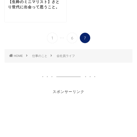
【生粋のミニマリスト】さと
り世代に出会って思うこと。
...
1
6
7
HOME
仕事のこと
会社員ライフ
スポンサーリンク