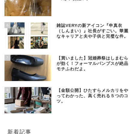
6
雑誌VERYの新アイコン『申真衣
（しんまい）』社長がすごい。華麗
なキャリアと夫や子供と完璧な件。
7
【買いました】冠婚葬祭はしまむら
が効く！フォーマルパンプスが絶品
モチふわだよ。
8
【金額公開】ひたすらメルカリをや
ってわかった、高く売れる５つのコ
ツ。
新着記事