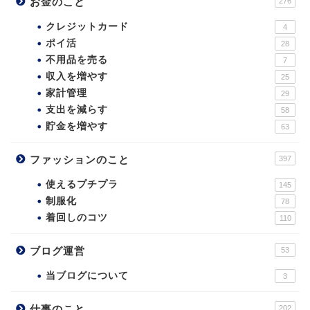
お金のこと
276
クレジットカード
4
ポイ活
28
不用品を売る
7
収入を増やす
25
家計管理
29
支出を減らす
58
貯金を増やす
63
ファッションのこと
397
使えるプチプラ
145
制服化
78
着回しのコツ
110
ブログ運営
53
当ブログについて
3
仕事のこと
202