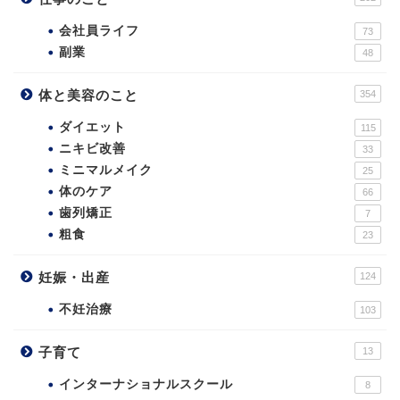
会社員ライフ
73
副業
48
体と美容のこと
354
ダイエット
115
ニキビ改善
33
ミニマルメイク
25
体のケア
66
歯列矯正
7
粗食
23
妊娠・出産
124
不妊治療
103
子育て
13
インターナショナルスクール
8