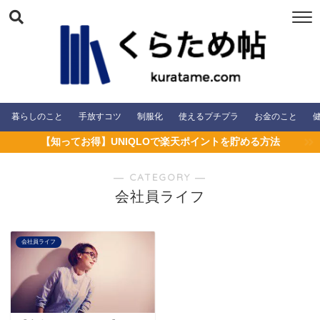
暮らしのこと
手放すコツ
制服化
使えるプチプラ
お金のこと
【知ってお得】UNIQLOで楽天ポイントを貯める方法
― CATEGORY ―
会社員ライフ
会社員ライフ