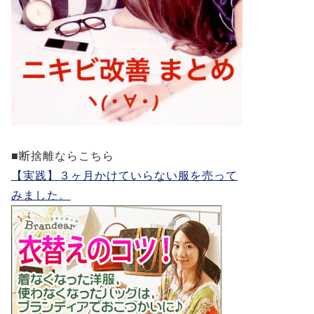
■断捨離ならこちら
【実践】３ヶ月かけていらない服を売って
みました。