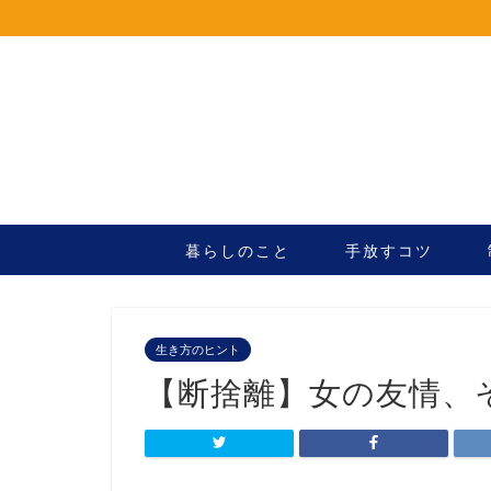
暮らしのこと
手放すコツ
生き方のヒント
【断捨離】女の友情、