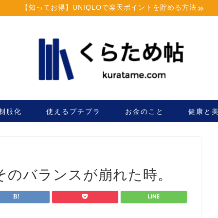
【知ってお得】UNIQLOで楽天ポイントを貯める方法
制服化
使えるプチプラ
お金のこと
健康と
そのバランスが崩れた時。