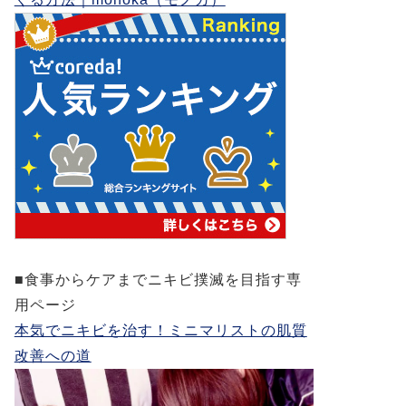
■食事からケアまでニキビ撲滅を目指す専
用ページ
本気でニキビを治す！ミニマリストの肌質
改善への道