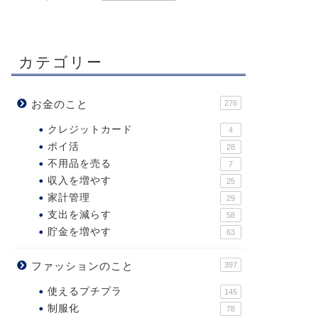
カテゴリー
お金のこと
276
クレジットカード
4
ポイ活
28
不用品を売る
7
収入を増やす
25
家計管理
29
支出を減らす
58
貯金を増やす
63
ファッションのこと
397
使えるプチプラ
145
制服化
78