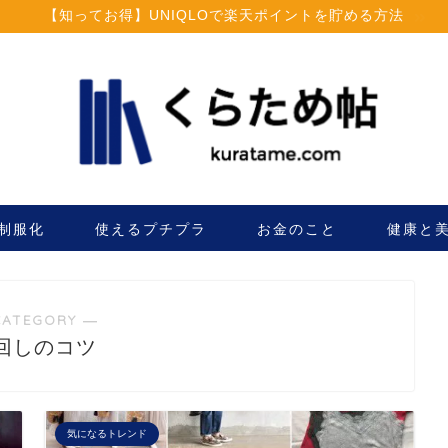
【知ってお得】UNIQLOで楽天ポイントを貯める方法
制服化
使えるプチプラ
お金のこと
健康と
CATEGORY ―
回しのコツ
気になるトレンド