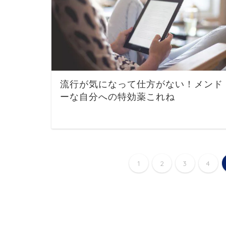
流行が気になって仕方がない！メンド
ーな自分への特効薬これね
1
2
3
4