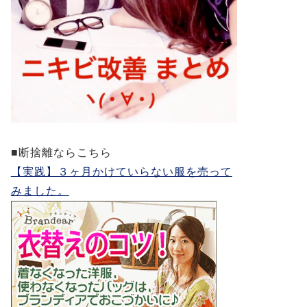
■断捨離ならこちら
【実践】３ヶ月かけていらない服を売って
みました。