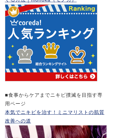
■食事からケアまでニキビ撲滅を目指す専
用ページ
本気でニキビを治す！ミニマリストの肌質
改善への道