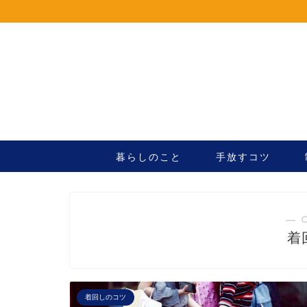
暮らしのこと
手放すコツ
― 
着
着回しのコツ