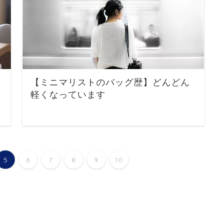
【ミニマリストのバッグ歴】どんどん
軽くなっています
5
6
7
8
9
10