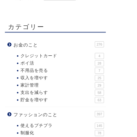
カテゴリー
お金のこと
276
クレジットカード
4
ポイ活
28
不用品を売る
7
収入を増やす
25
家計管理
29
支出を減らす
58
貯金を増やす
63
ファッションのこと
397
使えるプチプラ
145
制服化
78