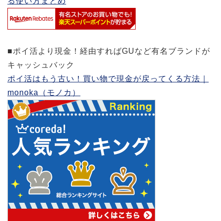
る使い方まとめ
■ポイ活より現金！経由すればGUなど有名ブランドが
キャッシュバック
ポイ活はもう古い！買い物で現金が戻ってくる方法｜
monoka（モノカ）