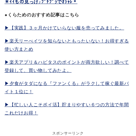
＊ｲｲもの見っけ♪ﾌﾟﾁﾌﾟﾗでｵｼｬﾚ＊
●くらためのおすすめ記事はこちら
▶︎【実践】３ヶ月かけていらない服を売ってみました。
▶︎楽天リーべイツを知らないともったいない！お得すぎる
使い方まとめ
▶︎楽天アプリ＆ハピタスのポイントが両方欲しい！調べて
登録して、買い物してみたよ。
▶︎夕食がタダになる『ファンくる』がラクして稼ぐ最新バ
イト１位に！
▶︎【忙しい人こそポイ活】貯まりやすい６つの方法で年間
これだけお得！
スポンサーリンク