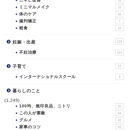
ニキビ改善
33
ミニマルメイク
25
体のケア
66
歯列矯正
7
粗食
23
妊娠・出産
124
不妊治療
103
子育て
13
インターナショナルスクール
8
暮らしのこと
(1,249)
100均、無印良品、ニトリ
25
この人が素敵
64
グルメ
42
家事のコツ
83