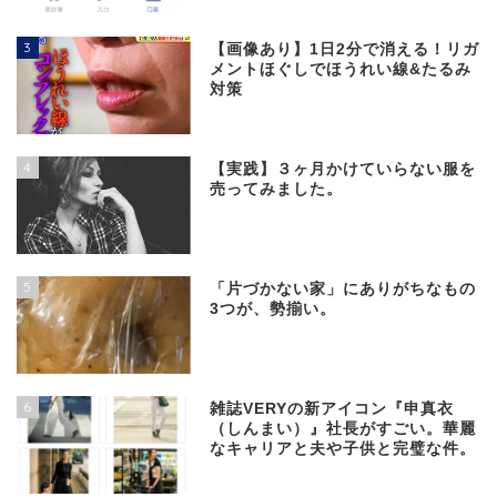
3
【画像あり】1日2分で消える！リガ
メントほぐしでほうれい線&たるみ
対策
4
【実践】３ヶ月かけていらない服を
売ってみました。
5
「片づかない家」にありがちなもの
3つが、勢揃い。
6
雑誌VERYの新アイコン『申真衣
（しんまい）』社長がすごい。華麗
なキャリアと夫や子供と完璧な件。