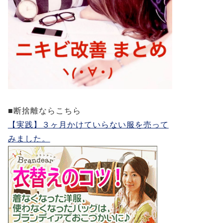
■断捨離ならこちら
【実践】３ヶ月かけていらない服を売って
みました。