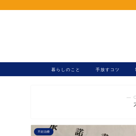
暮らしのこと
手放すコツ
― 
不妊治療