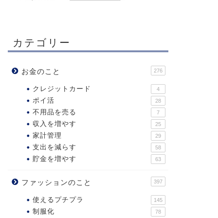
カテゴリー
お金のこと
276
クレジットカード
4
ポイ活
28
不用品を売る
7
収入を増やす
25
家計管理
29
支出を減らす
58
貯金を増やす
63
ファッションのこと
397
使えるプチプラ
145
制服化
78