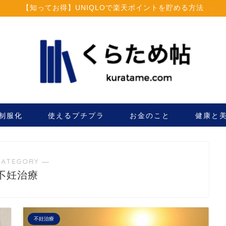
【知ってお得】UNIQLOで楽天ポイントを貯める方法
制服化
使えるプチプラ
お金のこと
健康と
CATEGORY ―
不妊治療
不妊治療