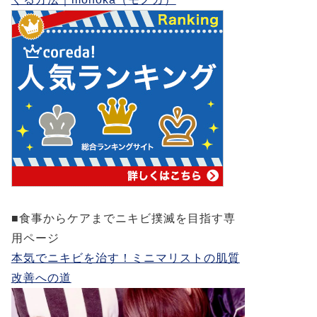
■食事からケアまでニキビ撲滅を目指す専
用ページ
本気でニキビを治す！ミニマリストの肌質
改善への道