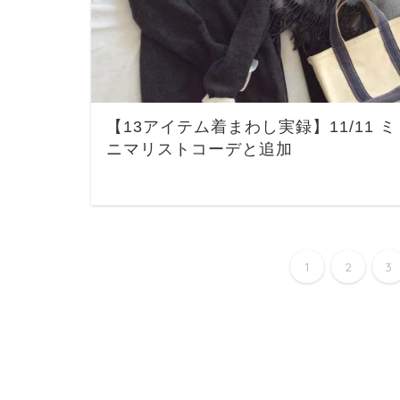
【13アイテム着まわし実録】11/11 ミ
ニマリストコーデと追加
1
2
3