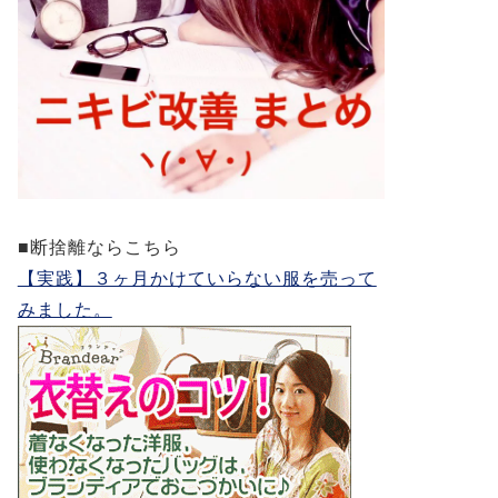
■断捨離ならこちら
【実践】３ヶ月かけていらない服を売って
みました。