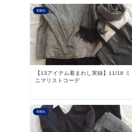
制服化
【13アイテム着まわし実録】11/18 ミ
ニマリストコーデ
制服化