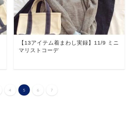
【13アイテム着まわし実録】11/9 ミニ
マリストコーデ
4
5
6
7