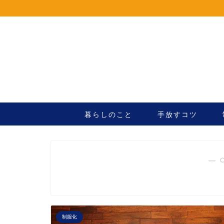
暮らしのこと
手放すコツ
― 
制服化