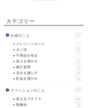
カテゴリー
お金のこと
276
クレジットカード
4
ポイ活
28
不用品を売る
7
収入を増やす
25
家計管理
29
支出を減らす
58
貯金を増やす
63
ファッションのこと
397
使えるプチプラ
145
制服化
78