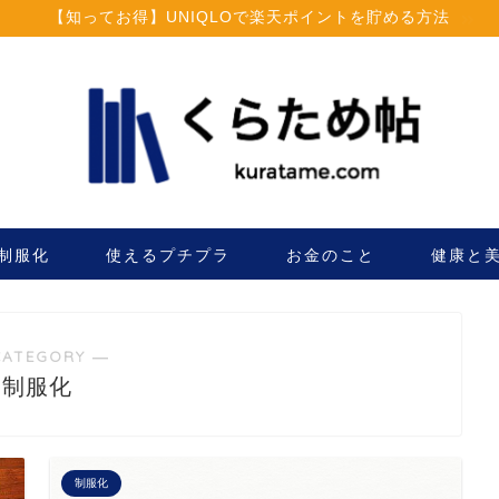
【知ってお得】UNIQLOで楽天ポイントを貯める方法
制服化
使えるプチプラ
お金のこと
健康と
CATEGORY ―
制服化
制服化