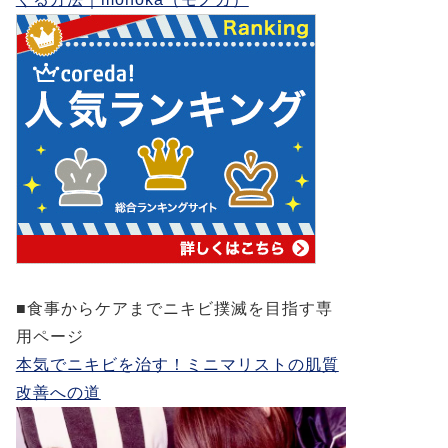
■食事からケアまでニキビ撲滅を目指す専
用ページ
本気でニキビを治す！ミニマリストの肌質
改善への道