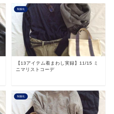
制服化
【13アイテム着まわし実録】11/15 ミ
ニマリストコーデ
制服化