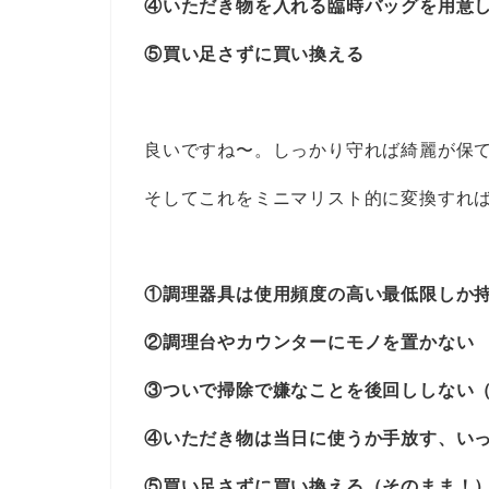
④いただき物を入れる臨時バッグを用意
⑤買い足さずに買い換える
良いですね〜。しっかり守れば綺麗が保
そしてこれをミニマリスト的に変換すれ
①調理器具は使用頻度の高い最低限しか
②調理台やカウンターにモノを置かない
③ついで掃除で嫌なことを後回ししない
④いただき物は当日に使うか手放す、い
⑤買い足さずに買い換える（そのまま！