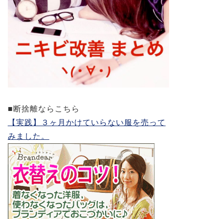
■断捨離ならこちら
【実践】３ヶ月かけていらない服を売って
みました。