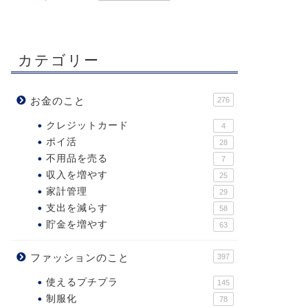
カテゴリー
お金のこと
276
クレジットカード
4
ポイ活
28
不用品を売る
7
収入を増やす
25
家計管理
29
支出を減らす
58
貯金を増やす
63
ファッションのこと
397
使えるプチプラ
145
制服化
78