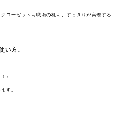
もクローゼットも職場の机も、すっきりが実現する
使い方。
！！）
います。