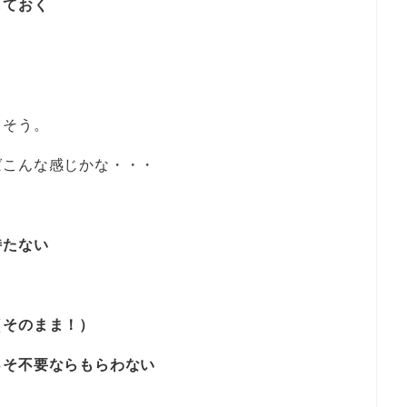
しておく
てそう。
ばこんな感じかな・・・
持たない
（そのまま！）
っそ不要ならもらわない
）