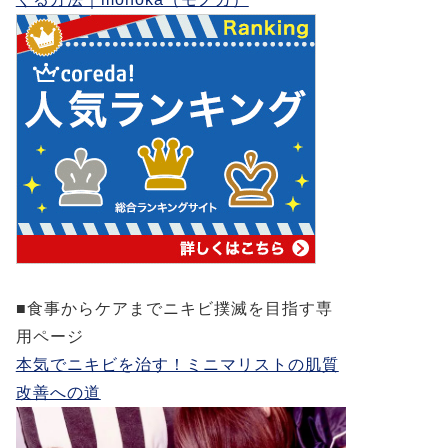
■食事からケアまでニキビ撲滅を目指す専
用ページ
本気でニキビを治す！ミニマリストの肌質
改善への道