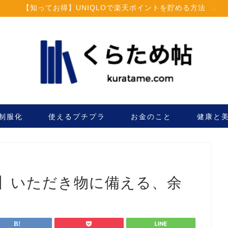
【知ってお得】UNIQLOで楽天ポイントを貯める方法
制服化
使えるプチプラ
お金のこと
健康と
】いただき物に備える、余