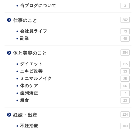
当ブログについて
3
仕事のこと
202
会社員ライフ
73
副業
48
体と美容のこと
354
ダイエット
115
ニキビ改善
33
ミニマルメイク
25
体のケア
66
歯列矯正
7
粗食
23
妊娠・出産
124
不妊治療
103