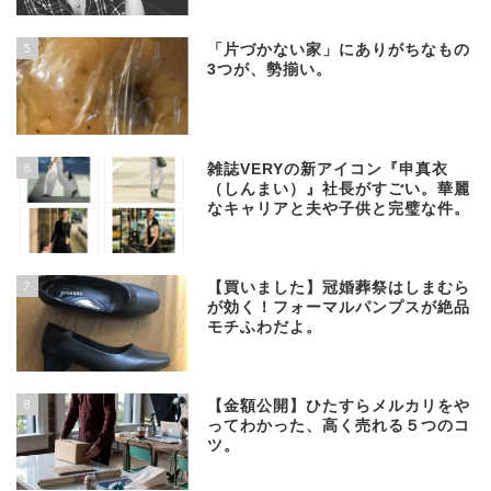
5
「片づかない家」にありがちなもの
3つが、勢揃い。
6
雑誌VERYの新アイコン『申真衣
（しんまい）』社長がすごい。華麗
なキャリアと夫や子供と完璧な件。
7
【買いました】冠婚葬祭はしまむら
が効く！フォーマルパンプスが絶品
モチふわだよ。
8
【金額公開】ひたすらメルカリをや
ってわかった、高く売れる５つのコ
ツ。