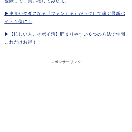
登録して、買い物してみたよ。
▶︎夕食がタダになる『ファンくる』がラクして稼ぐ最新バ
イト１位に！
▶︎【忙しい人こそポイ活】貯まりやすい６つの方法で年間
これだけお得！
スポンサーリンク