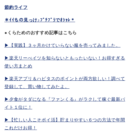
節約ライフ
＊ｲｲもの見っけ♪ﾌﾟﾁﾌﾟﾗでｵｼｬﾚ＊
●くらためのおすすめ記事はこちら
▶︎【実践】３ヶ月かけていらない服を売ってみました。
▶︎楽天リーべイツを知らないともったいない！お得すぎる
使い方まとめ
▶︎楽天アプリ＆ハピタスのポイントが両方欲しい！調べて
登録して、買い物してみたよ。
▶︎夕食がタダになる『ファンくる』がラクして稼ぐ最新バ
イト１位に！
▶︎【忙しい人こそポイ活】貯まりやすい６つの方法で年間
これだけお得！