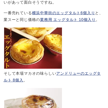
いがあって面白そうですね。
一番売れている
横浜中華街のエッグタルト6個入り
と、
業スーと同じ価格の
業務用 エッグタルト 10個入り
。
そして本場マカオの味らしい
アンドリューのエッグタ
ルト 8個入
。