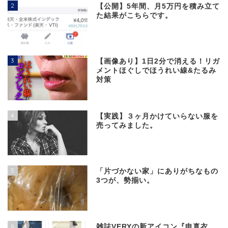
2
【公開】5年間、月5万円を積み立て
た結果がこちらです。
3
【画像あり】1日2分で消える！リガ
メントほぐしでほうれい線&たるみ
対策
4
【実践】３ヶ月かけていらない服を
売ってみました。
5
「片づかない家」にありがちなもの
3つが、勢揃い。
6
雑誌VERYの新アイコン『申真衣