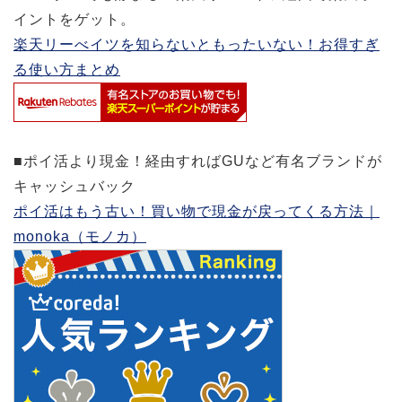
イントをゲット。
楽天リーべイツを知らないともったいない！お得すぎ
る使い方まとめ
■ポイ活より現金！経由すればGUなど有名ブランドが
キャッシュバック
ポイ活はもう古い！買い物で現金が戻ってくる方法｜
monoka（モノカ）