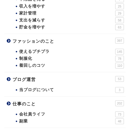
収入を増やす
25
家計管理
29
支出を減らす
58
貯金を増やす
63
ファッションのこと
397
使えるプチプラ
145
制服化
78
着回しのコツ
110
ブログ運営
53
当ブログについて
3
仕事のこと
202
会社員ライフ
73
副業
48