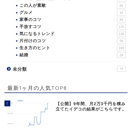
この人が素敵
64
グルメ
42
家事のコツ
83
手放すコツ
170
気になるトレンド
128
片付けのコツ
39
生き方のヒント
199
結婚
28
未分類
74
最新1ヶ月の人気TOP8
1
【公開】9年間、月2万3千円を積み
立てたイデコの結果がこちらです。