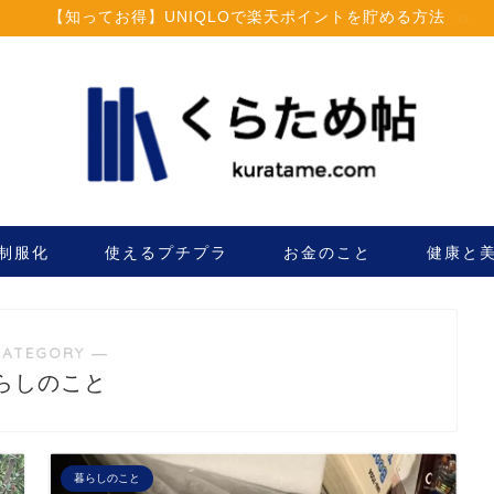
【知ってお得】UNIQLOで楽天ポイントを貯める方法
制服化
使えるプチプラ
お金のこと
健康と
CATEGORY ―
らしのこと
暮らしのこと