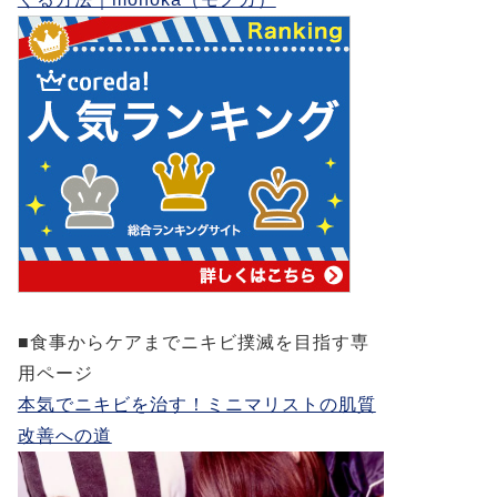
■食事からケアまでニキビ撲滅を目指す専
用ページ
本気でニキビを治す！ミニマリストの肌質
改善への道