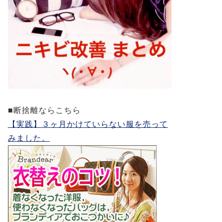
■断捨離ならこちら
【実践】３ヶ月かけていらない服を売って
みました。