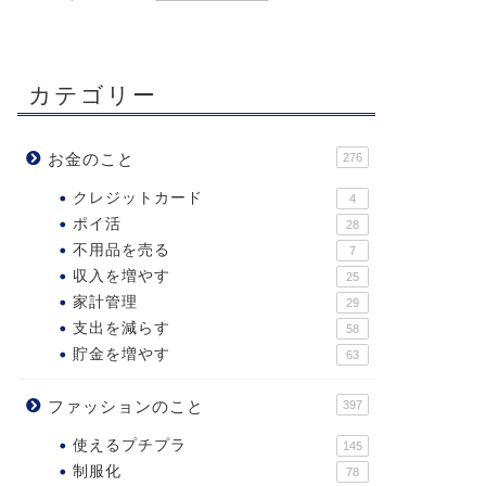
カテゴリー
お金のこと
276
クレジットカード
4
ポイ活
28
不用品を売る
7
収入を増やす
25
家計管理
29
支出を減らす
58
貯金を増やす
63
ファッションのこと
397
使えるプチプラ
145
制服化
78