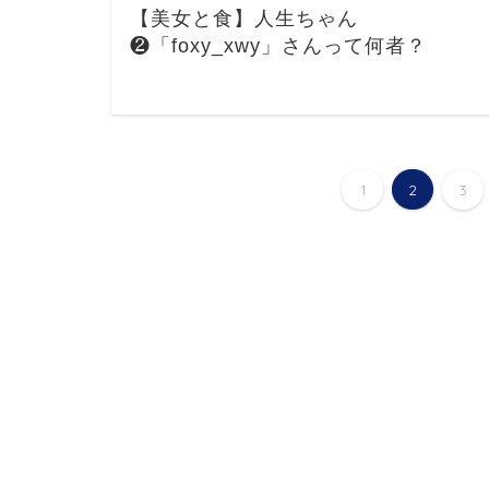
【美女と食】人生ちゃん
❷「foxy_xwy」さんって何者？
1
2
3