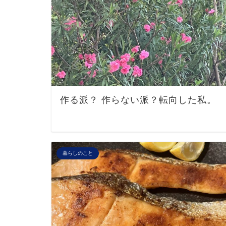
作る派？ 作らない派？転向した私。
暮らしのこと