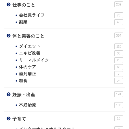
仕事のこと
202
会社員ライフ
73
副業
48
体と美容のこと
354
ダイエット
115
ニキビ改善
33
ミニマルメイク
25
体のケア
66
歯列矯正
7
粗食
23
妊娠・出産
124
不妊治療
103
子育て
13