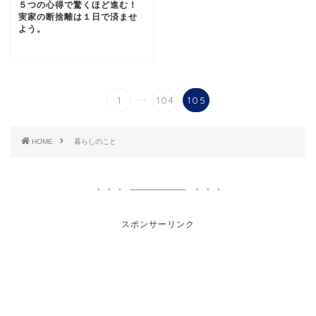
５つの心得で驚くほど進む！
実家の断捨離は１日で済ませ
よう。
...
1
104
105
HOME
暮らしのこと
スポンサーリンク