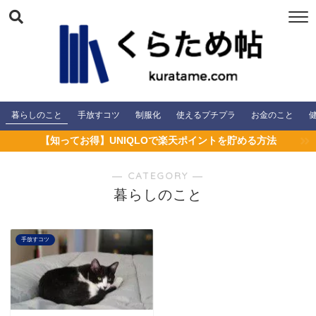
暮らしのこと
手放すコツ
制服化
使えるプチプラ
お金のこと
【知ってお得】UNIQLOで楽天ポイントを貯める方法
― CATEGORY ―
暮らしのこと
手放すコツ