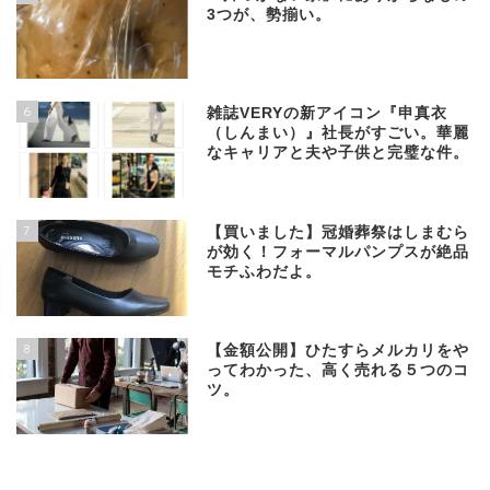
3つが、勢揃い。
6
雑誌VERYの新アイコン『申真衣
（しんまい）』社長がすごい。華麗
なキャリアと夫や子供と完璧な件。
7
【買いました】冠婚葬祭はしまむら
が効く！フォーマルパンプスが絶品
モチふわだよ。
8
【金額公開】ひたすらメルカリをや
ってわかった、高く売れる５つのコ
ツ。