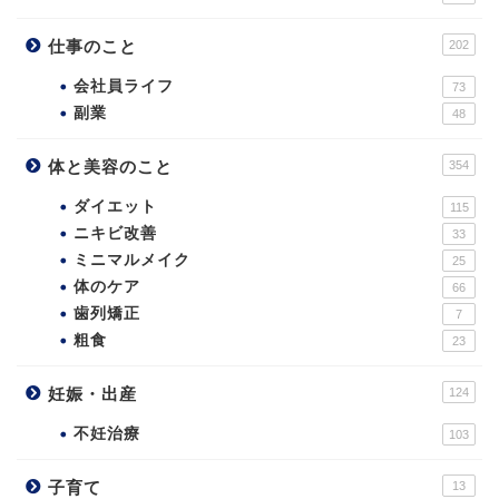
仕事のこと
202
会社員ライフ
73
副業
48
体と美容のこと
354
ダイエット
115
ニキビ改善
33
ミニマルメイク
25
体のケア
66
歯列矯正
7
粗食
23
妊娠・出産
124
不妊治療
103
子育て
13