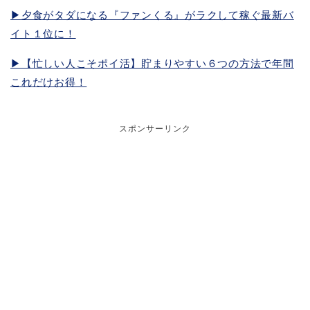
▶︎夕食がタダになる『ファンくる』がラクして稼ぐ最新バ
イト１位に！
▶︎【忙しい人こそポイ活】貯まりやすい６つの方法で年間
これだけお得！
スポンサーリンク