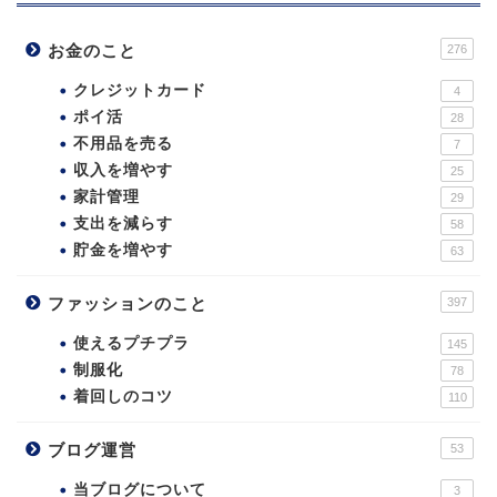
お金のこと
276
クレジットカード
4
ポイ活
28
不用品を売る
7
収入を増やす
25
家計管理
29
支出を減らす
58
貯金を増やす
63
ファッションのこと
397
使えるプチプラ
145
制服化
78
着回しのコツ
110
ブログ運営
53
当ブログについて
3