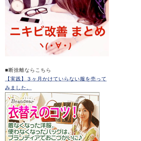
■断捨離ならこちら
【実践】３ヶ月かけていらない服を売って
みました。