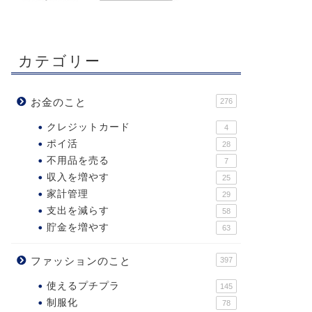
カテゴリー
お金のこと
276
クレジットカード
4
ポイ活
28
不用品を売る
7
収入を増やす
25
家計管理
29
支出を減らす
58
貯金を増やす
63
ファッションのこと
397
使えるプチプラ
145
制服化
78