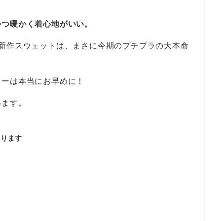
かつ暖かく着心地がいい。
る新作スウェットは、まさに今期のプチプラの大本命
ラーは本当にお早めに！
います。
なります
）