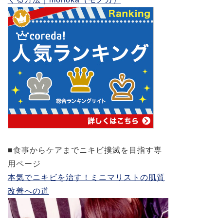
■食事からケアまでニキビ撲滅を目指す専
用ページ
本気でニキビを治す！ミニマリストの肌質
改善への道