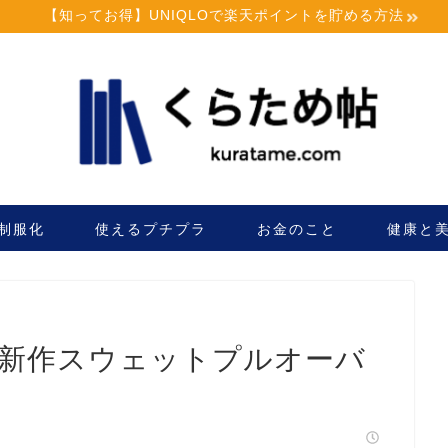
【知ってお得】UNIQLOで楽天ポイントを貯める方法
制服化
使えるプチプラ
お金のこと
健康と
9新作スウェットプルオーバ