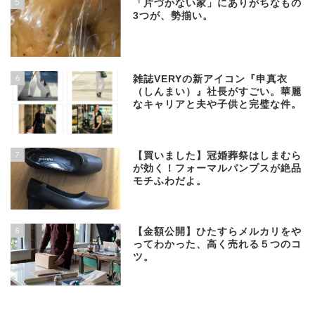
5
「片づかない家」にありがちなもの
3つが、勢揃い。
6
雑誌VERYの新アイコン『申真衣
（しんまい）』社長がすごい。華麗
なキャリアと夫や子供と完璧な件。
7
【買いました】冠婚葬祭はしまむら
が効く！フォーマルパンプスが絶品
モチふわだよ。
8
【金額公開】ひたすらメルカリをや
ってわかった、高く売れる５つのコ
ツ。