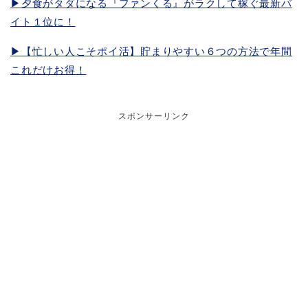
▶︎夕食がタダになる『ファンくる』がラクして稼ぐ最新バ
イト１位に！
▶︎【忙しい人こそポイ活】貯まりやすい６つの方法で年間
これだけお得！
スポンサーリンク