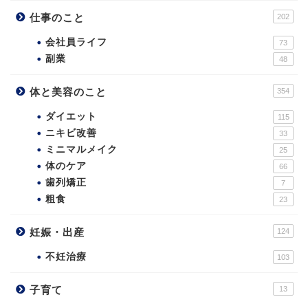
仕事のこと
202
会社員ライフ
73
副業
48
体と美容のこと
354
ダイエット
115
ニキビ改善
33
ミニマルメイク
25
体のケア
66
歯列矯正
7
粗食
23
妊娠・出産
124
不妊治療
103
子育て
13