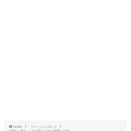
HOME
ファッションのこと
今着ない服を、しかも同じものを2枚買った件。