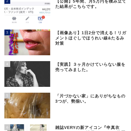
2
【公開】5年間、月5万円を積み立て
た結果がこちらです。
3
【画像あり】1日2分で消える！リガ
メントほぐしでほうれい線&たるみ
対策
4
【実践】３ヶ月かけていらない服を
売ってみました。
5
「片づかない家」にありがちなもの
3つが、勢揃い。
6
雑誌VERYの新アイコン『申真衣