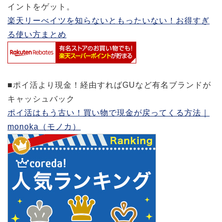
イントをゲット。
楽天リーべイツを知らないともったいない！お得すぎ
る使い方まとめ
■ポイ活より現金！経由すればGUなど有名ブランドが
キャッシュバック
ポイ活はもう古い！買い物で現金が戻ってくる方法｜
monoka（モノカ）