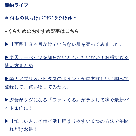
節約ライフ
＊ｲｲもの見っけ♪ﾌﾟﾁﾌﾟﾗでｵｼｬﾚ＊
●くらためのおすすめ記事はこちら
▶︎【実践】３ヶ月かけていらない服を売ってみました。
▶︎楽天リーべイツを知らないともったいない！お得すぎる
使い方まとめ
▶︎楽天アプリ＆ハピタスのポイントが両方欲しい！調べて
登録して、買い物してみたよ。
▶︎夕食がタダになる『ファンくる』がラクして稼ぐ最新バ
イト１位に！
▶︎【忙しい人こそポイ活】貯まりやすい６つの方法で年間
これだけお得！