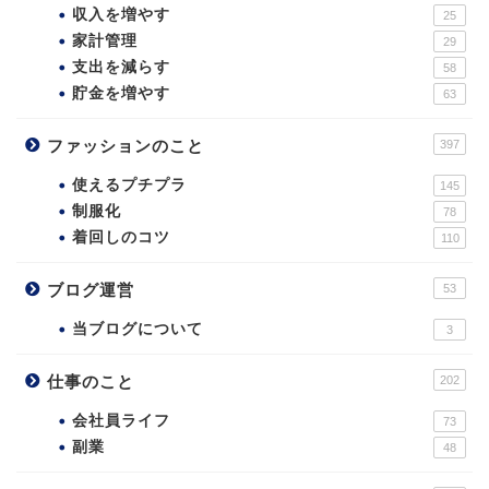
収入を増やす
25
家計管理
29
支出を減らす
58
貯金を増やす
63
ファッションのこと
397
使えるプチプラ
145
制服化
78
着回しのコツ
110
ブログ運営
53
当ブログについて
3
仕事のこと
202
会社員ライフ
73
副業
48