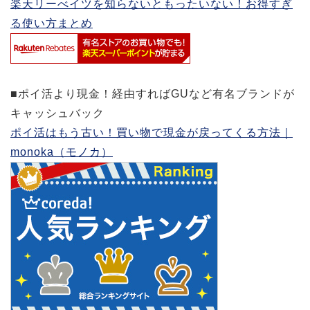
楽天リーべイツを知らないともったいない！お得すぎ
る使い方まとめ
■ポイ活より現金！経由すればGUなど有名ブランドが
キャッシュバック
ポイ活はもう古い！買い物で現金が戻ってくる方法｜
monoka（モノカ）