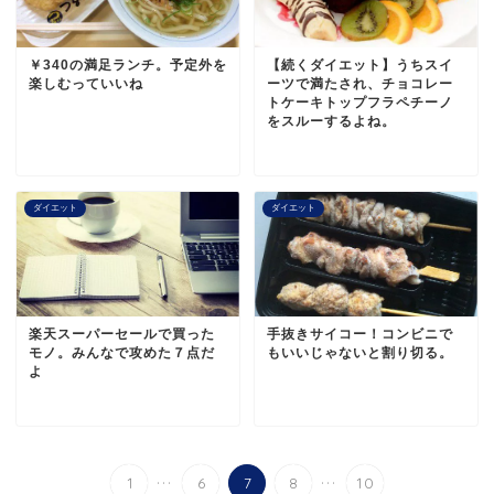
￥340の満足ランチ。予定外を
【続くダイエット】うちスイ
楽しむっていいね
ーツで満たされ、チョコレー
トケーキトップフラペチーノ
をスルーするよね。
ダイエット
ダイエット
楽天スーパーセールで買った
手抜きサイコー！コンビニで
モノ。みんなで攻めた７点だ
もいいじゃないと割り切る。
よ
...
...
1
6
7
8
10