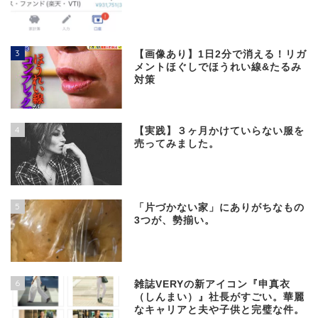
3
【画像あり】1日2分で消える！リガ
メントほぐしでほうれい線&たるみ
対策
4
【実践】３ヶ月かけていらない服を
売ってみました。
5
「片づかない家」にありがちなもの
3つが、勢揃い。
6
雑誌VERYの新アイコン『申真衣
（しんまい）』社長がすごい。華麗
なキャリアと夫や子供と完璧な件。