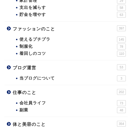
家計管理
29
支出を減らす
58
貯金を増やす
63
ファッションのこと
397
使えるプチプラ
145
制服化
78
着回しのコツ
110
ブログ運営
53
当ブログについて
3
仕事のこと
202
会社員ライフ
73
副業
48
体と美容のこと
354