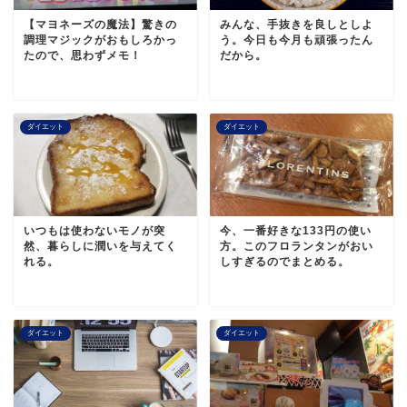
【マヨネーズの魔法】驚きの
みんな、手抜きを良しとしよ
調理マジックがおもしろかっ
う。今日も今月も頑張ったん
たので、思わずメモ！
だから。
ダイエット
ダイエット
いつもは使わないモノが突
今、一番好きな133円の使い
然、暮らしに潤いを与えてく
方。このフロランタンがおい
れる。
しすぎるのでまとめる。
ダイエット
ダイエット