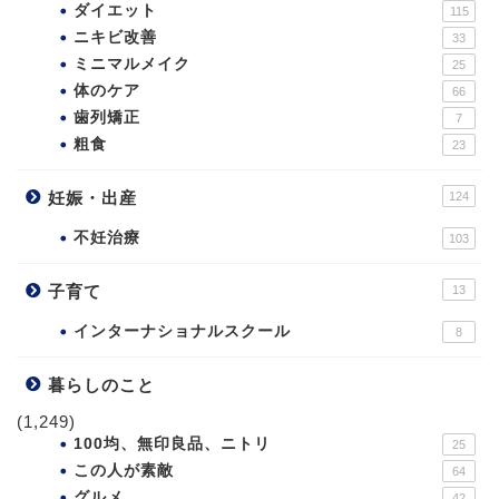
ダイエット
115
ニキビ改善
33
ミニマルメイク
25
体のケア
66
歯列矯正
7
粗食
23
妊娠・出産
124
不妊治療
103
子育て
13
インターナショナルスクール
8
暮らしのこと
(1,249)
100均、無印良品、ニトリ
25
この人が素敵
64
グルメ
42