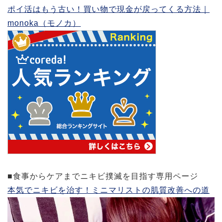
ポイ活はもう古い！買い物で現金が戻ってくる方法｜
monoka（モノカ）
■食事からケアまでニキビ撲滅を目指す専用ページ
本気でニキビを治す！ミニマリストの肌質改善への道