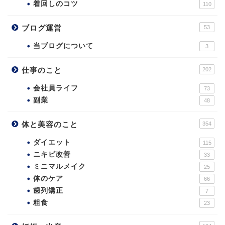
着回しのコツ
110
ブログ運営
53
当ブログについて
3
仕事のこと
202
会社員ライフ
73
副業
48
体と美容のこと
354
ダイエット
115
ニキビ改善
33
ミニマルメイク
25
体のケア
66
歯列矯正
7
粗食
23