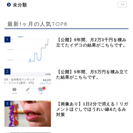
未分類
74
最新1ヶ月の人気TOP8
1
【公開】9年間、月2万3千円を積み
立てたイデコの結果がこちらです。
2
【公開】5年間、月5万円を積み立て
た結果がこちらです。
3
【画像あり】1日2分で消える！リガ
メントほぐしでほうれい線&たるみ
対策