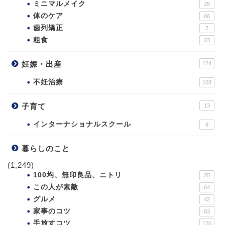
ミニマルメイク
25
体のケア
66
歯列矯正
7
粗食
23
妊娠・出産
124
不妊治療
103
子育て
13
インターナショナルスクール
8
暮らしのこと
(1,249)
100均、無印良品、ニトリ
25
この人が素敵
64
グルメ
42
家事のコツ
83
手放すコツ
170