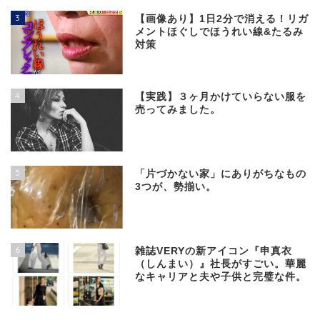
3
【画像あり】1日2分で消える！リガ
メントほぐしでほうれい線&たるみ
対策
4
【実践】３ヶ月かけていらない服を
売ってみました。
5
「片づかない家」にありがちなもの
3つが、勢揃い。
6
雑誌VERYの新アイコン『申真衣
（しんまい）』社長がすごい。華麗
なキャリアと夫や子供と完璧な件。