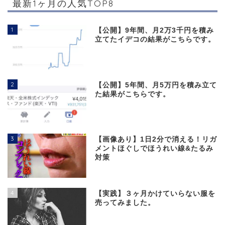
最新1ヶ月の人気TOP8
1
【公開】9年間、月2万3千円を積み
立てたイデコの結果がこちらです。
2
【公開】5年間、月5万円を積み立て
た結果がこちらです。
3
【画像あり】1日2分で消える！リガ
メントほぐしでほうれい線&たるみ
対策
4
【実践】３ヶ月かけていらない服を
売ってみました。