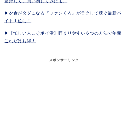
登録して、買い物してみたよ。
▶︎夕食がタダになる『ファンくる』がラクして稼ぐ最新バ
イト１位に！
▶︎【忙しい人こそポイ活】貯まりやすい６つの方法で年間
これだけお得！
スポンサーリンク