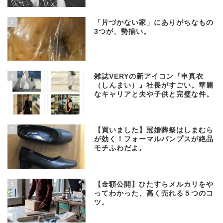
5
「片づかない家」にありがちなもの
3つが、勢揃い。
6
雑誌VERYの新アイコン『申真衣
（しんまい）』社長がすごい。華麗
なキャリアと夫や子供と完璧な件。
7
【買いました】冠婚葬祭はしまむら
が効く！フォーマルパンプスが絶品
モチふわだよ。
8
【金額公開】ひたすらメルカリをや
ってわかった、高く売れる５つのコ
ツ。