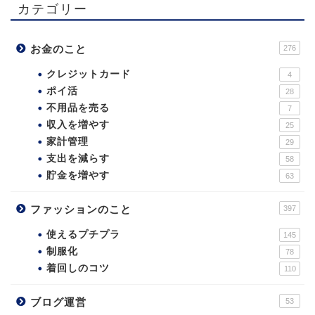
カテゴリー
お金のこと
276
クレジットカード
4
ポイ活
28
不用品を売る
7
収入を増やす
25
家計管理
29
支出を減らす
58
貯金を増やす
63
ファッションのこと
397
使えるプチプラ
145
制服化
78
着回しのコツ
110
ブログ運営
53